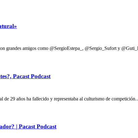
tural»
tí con grandes amigos como @SergioEstepa_, @Sergio_Sufort y @Guti_
es?, Pacast Podcast
l de 29 años ha fallecido y representaba al culturismo de competició
dor? | Pacast Podcast