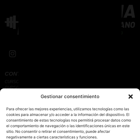
CONTENIDO
CURSOS CORTOS
CURSOS HOMOLOGADOS
ARTÍCULOS
Gestionar consentimiento
ENTRENA CONMIGO
MI TIENDA
Para ofrecer las mejores experiencias, utilizamos tecnologías como las
cookies para almacenar y/o acceder a la información del dispositivo. El
ACADEMIA
consentimiento de estas tecnologías nos permitirá procesar datos como
el comportamiento de navegación o las identificaciones únicas en este
PRECIO
sitio. No consentir o retirar el consentimiento, puede afectar
MI CUENTA
negativamente a ciertas características y funciones.