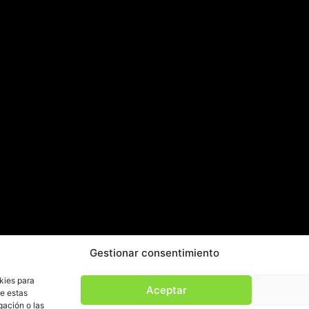
Gestionar consentimiento
kies para
LA RESPONSABILIDAD ES UNO DE NUESTROS
Aceptar
de estas
VALORES MÁS IMPORTANTES
gación o las