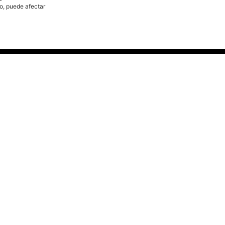
to, puede afectar
¿ERES MAYOR DE EDAD?
NO
SI
COOKIES. AL INGRESAR ACEPTO LOS TÉRMINOS DE USO Y LA POLÍTIC