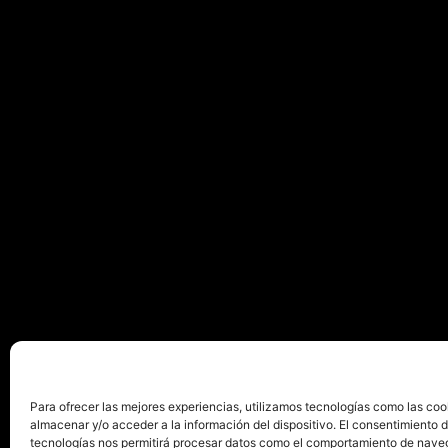
Para ofrecer las mejores experiencias, utilizamos tecnologías como las coo
almacenar y/o acceder a la información del dispositivo. El consentimiento 
tecnologías nos permitirá procesar datos como el comportamiento de nave