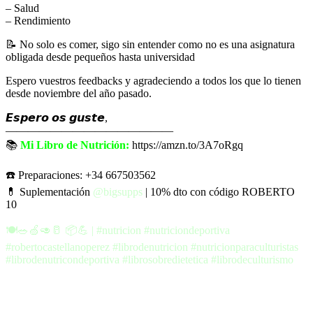
– Salud
– Rendimiento
📝 No solo es comer, sigo sin entender como no es una asignatura
obligada desde pequeños hasta universidad
Espero vuestros feedbacks y agradeciendo a todos los que lo tienen
desde noviembre del año pasado.
𝙀𝙨𝙥𝙚𝙧𝙤 𝙤𝙨 𝙜𝙪𝙨𝙩𝙚,
———————————————
📚
Mi Libro de Nutrición:
https://amzn.to/3A7oRgq
☎️ Preparaciones: +34 667503562
💊 Suplementación
@bigsupps
| 10% dto con código ROBERTO
10
🍽️🥗🍏🥑🥛 📦💪 | #nutricion #nutriciondeportiva
#robertocastellanoperez #librodenutricion #nutricionparaculturistas
#librodenutricondeportiva #librosobredietetica #librodeculturismo