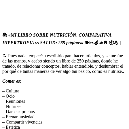
📚
«MI LIBRO SOBRE NUTRICIÓN, COMPARATIVA
HIPERTROFIA vs SALUD: 265 páginas»
🍽️🥗🍏🥑🥛 📦💪 |
📝 Pues nada, empecé a escribirlo para hacer artículos, y se me fue
de las manos, y acabó siendo un libro de 250 páginas, donde he
tratado, de relacionar conceptos, hablar entendible, y deslumbrar el
por qué de tantas maneras de ver algo tan básico, como es nutrirse..
Comer es:
– Cultura
– Ocio
– Reuniones
– Nutrirse
– Darse caprichos
– Frenar ansiedad
– Compartir vivencias
– Estética