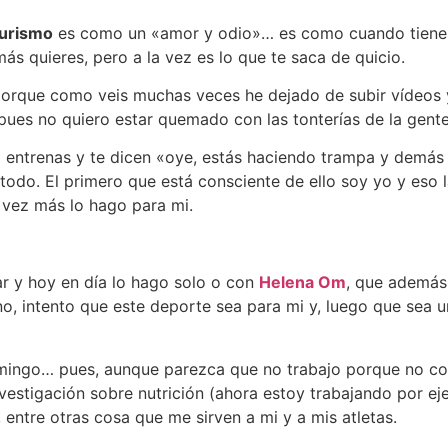
turismo
es como un «amor y odio»… es como cuando tienes
 quieres, pero a la vez es lo que te saca de quicio.
orque como veis muchas veces he dejado de subir vídeos y
pues no quiero estar quemado con las tonterías de la gente
 entrenas y te dicen «oye, estás haciendo trampa y demás
 todo. El primero que está consciente de ello soy yo y eso 
a vez más lo hago para mi.
ar y hoy en día lo hago solo o con
Helena Om
, que además 
no, intento que este deporte sea para mi y, luego que sea 
ingo… pues, aunque parezca que no trabajo porque no cont
nvestigación sobre nutrición (ahora estoy trabajando por e
a, entre otras cosa que me sirven a mi y a mis atletas.