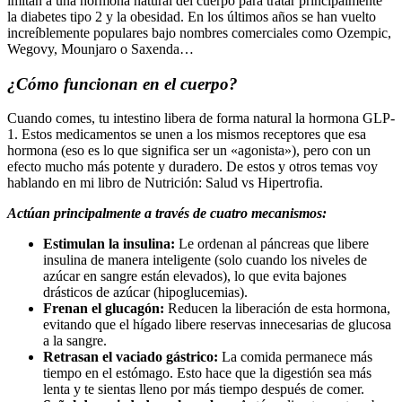
imitan a una hormona natural del cuerpo para tratar principalmente
la diabetes tipo 2 y la obesidad. En los últimos años se han vuelto
increíblemente populares bajo nombres comerciales como Ozempic,
Wegovy, Mounjaro o Saxenda…
¿Cómo funcionan en el cuerpo?
Cuando comes, tu intestino libera de forma natural la hormona GLP-
1. Estos medicamentos se unen a los mismos receptores que esa
hormona (eso es lo que significa ser un «agonista»), pero con un
efecto mucho más potente y duradero. De estos y otros temas voy
hablando en mi libro de Nutrición: Salud vs Hipertrofia.
Actúan principalmente a través de cuatro mecanismos:
Estimulan la insulina:
Le ordenan al páncreas que libere
insulina de manera inteligente (solo cuando los niveles de
azúcar en sangre están elevados), lo que evita bajones
drásticos de azúcar (hipoglucemias).
Frenan el glucagón:
Reducen la liberación de esta hormona,
evitando que el hígado libere reservas innecesarias de glucosa
a la sangre.
Retrasan el vaciado gástrico:
La comida permanece más
tiempo en el estómago. Esto hace que la digestión sea más
lenta y te sientas lleno por más tiempo después de comer.