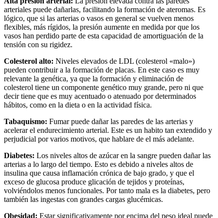
Alta presión arterial:
La presión elevada contra las paredes
arteriales puede dañarlas, facilitando la formación de ateromas. Es
lógico, que si las arterias o vasos en general se vuelven menos
flexibles, más rígidos, la presión aumente en medida por que los
vasos han perdido parte de esta capacidad de amortiguación de la
tensión con su rigidez.
Colesterol alto:
Niveles elevados de LDL (colesterol «malo»)
pueden contribuir a la formación de placas. En este caso es muy
relevante la genética, ya que la formación y eliminación de
colesterol tiene un componente genético muy grande, pero ni que
decir tiene que es muy acentuado o atenuado por determinados
hábitos, como en la dieta o en la actividad física.
Tabaquismo:
Fumar puede dañar las paredes de las arterias y
acelerar el endurecimiento arterial. Este es un habito tan extendido y
perjudicial por varios motivos, que hablare de el más adelante.
Diabetes:
Los niveles altos de azúcar en la sangre pueden dañar las
arterias a lo largo del tiempo. Esto es debido a niveles altos de
insulina que causa inflamación crónica de bajo grado, y que el
exceso de glucosa produce glicación de tejidos y proteínas,
volviéndolos menos funcionales. Por tanto mala es la diabetes, pero
también las ingestas con grandes cargas glucémicas.
Obesidad:
Estar significativamente por encima del peso ideal puede