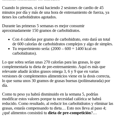
Cuando lo piensas, si está haciendo 2 sesiones de cardio de 45
minutos por día y más de una hora de entrenamiento de fuerza, ya
tienes los carbohidratos agotados.
Durante las primeras 5 semanas es mejor consumir
aproximadamente 150 gramos de carbohidratos.
Con 4 calorías por gramo de carbohidrato, esto dará un total
de 600 calorías de carbohidratos complejos y algo de simples.
Tu requerimiento sería: (2000 – 600 = 1400 kcal en
carbohidratos).
Lo que sobra serían unas 270 calorías para las grasas, lo que
complementaría tu dieta de pre-entrenamiento. Aquí es más que
relevante añadir ácidos grasos omega 3, 6 y 9 que en varias
versiones de complementos alimenticios viene en la dosis correcta,
lo que suma unos 30 gramos de grasas buenas (poliinsaturada) por
día.
Como tu peso ya habrá disminuido en la semana 5, podrías
modificar estos valores porque tu necesidad calórica se habrá
reducido. Como resultado, al reducir los carbohidratos y eliminar las
grasas, estarás compensando tu dieta… Esto nos lleva al paso 4;
¿qué alimentos consistirá tu
dieta de pre-competición
?…