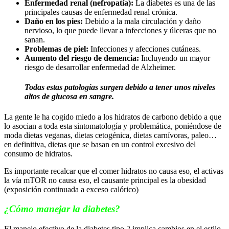
Enfermedad renal (nefropatía):
La diabetes es una de las
principales causas de enfermedad renal crónica.
Daño en los pies:
Debido a la mala circulación y daño
nervioso, lo que puede llevar a infecciones y úlceras que no
sanan.
Problemas de piel:
Infecciones y afecciones cutáneas.
Aumento del riesgo de demencia:
Incluyendo un mayor
riesgo de desarrollar enfermedad de Alzheimer.
Todas estas patologías surgen debido a tener unos niveles
altos de glucosa en sangre.
La gente le ha cogido miedo a los hidratos de carbono debido a que
lo asocian a toda esta sintomatología y problemática, poniéndose de
moda dietas veganas, dietas cetogénica, dietas carnívoras, paleo…
en definitiva, dietas que se basan en un control excesivo del
consumo de hidratos.
Es importante recalcar que el comer hidratos no causa eso, el activas
la vía mTOR no causa eso, el causante principal es la obesidad
(exposición continuada a exceso calórico)
¿Cómo manejar la diabetes?
El manejo efectivo de la diabetes tipo 2 implica cambios en el estilo