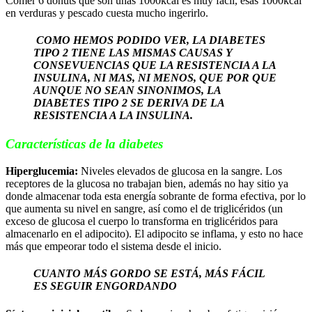
Comer 6 donuts que son unas 1000kcal es muy fácil, esas 1000kcal
en verduras y pescado cuesta mucho ingerirlo.
COMO HEMOS PODIDO VER, LA DIABETES
TIPO 2 TIENE LAS MISMAS CAUSAS Y
CONSEVUENCIAS QUE LA RESISTENCIA A LA
INSULINA, NI MAS, NI MENOS, QUE POR QUE
AUNQUE NO SEAN SINONIMOS, LA
DIABETES TIPO 2 SE DERIVA DE LA
RESISTENCIA A LA INSULINA.
Características de la diabetes
Hiperglucemia:
Niveles elevados de glucosa en la sangre. Los
receptores de la glucosa no trabajan bien, además no hay sitio ya
donde almacenar toda esta energía sobrante de forma efectiva, por lo
que aumenta su nivel en sangre, así como el de triglicéridos (un
exceso de glucosa el cuerpo lo transforma en triglicéridos para
almacenarlo en el adipocito). El adipocito se inflama, y esto no hace
más que empeorar todo el sistema desde el inicio.
CUANTO MÁS GORDO SE ESTÁ, MÁS FÁCIL
ES SEGUIR ENGORDANDO