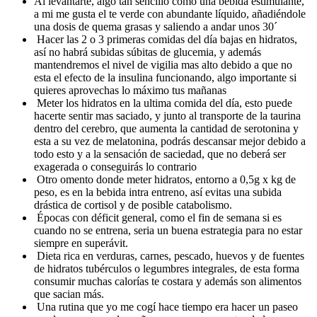
Al levantarte, algo tan sencillo como una bebida estimulante,
a mi me gusta el te verde con abundante líquido, añadiéndole
una dosis de quema grasas y saliendo a andar unos 30´
Hacer las 2 o 3 primeras comidas del día bajas en hidratos,
así no habrá subidas súbitas de glucemia, y además
mantendremos el nivel de vigilia mas alto debido a que no
esta el efecto de la insulina funcionando, algo importante si
quieres aprovechas lo máximo tus mañanas
Meter los hidratos en la ultima comida del día, esto puede
hacerte sentir mas saciado, y junto al transporte de la taurina
dentro del cerebro, que aumenta la cantidad de serotonina y
esta a su vez de melatonina, podrás descansar mejor debido a
todo esto y a la sensación de saciedad, que no deberá ser
exagerada o conseguirás lo contrario
Otro omento donde meter hidratos, entorno a 0,5g x kg de
peso, es en la bebida intra entreno, así evitas una subida
drástica de cortisol y de posible catabolismo.
Épocas con déficit general, como el fin de semana si es
cuando no se entrena, seria un buena estrategia para no estar
siempre en superávit.
Dieta rica en verduras, carnes, pescado, huevos y de fuentes
de hidratos tubérculos o legumbres integrales, de esta forma
consumir muchas calorías te costara y además son alimentos
que sacian más.
Una rutina que yo me cogí hace tiempo era hacer un paseo